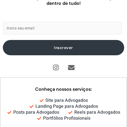
dentro de tudo!
Inscrever
I
E
n
n
s
v
t
e
a
l
Conheça nossos serviços:
g
o
Site para Advogados
r
p
Landing Page para Advogados
a
e
Posts para Advogados
Reels para Advogados
m
Portfólios Profissionais