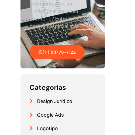
Advogado, precisa
profissionalizar o seu
escritório? Entre em contato
com um especialista!
(11) 93776-7122
Categorias
Design Jurídico
Google Ads
Logotipo